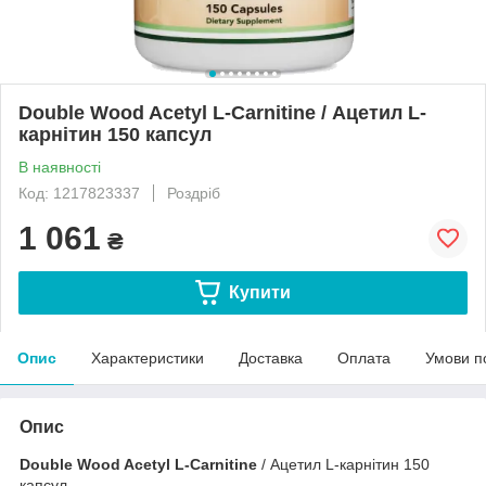
Double Wood Acetyl L-Carnitine / Ацетил L-
карнітин 150 капсул
В наявності
Код: 1217823337
Роздріб
1 061
₴
Купити
Опис
Характеристики
Доставка
Оплата
Умови п
Опис
Double Wood Acetyl L-Carnitine
/ Ацетил L-карнітин 150
капсул