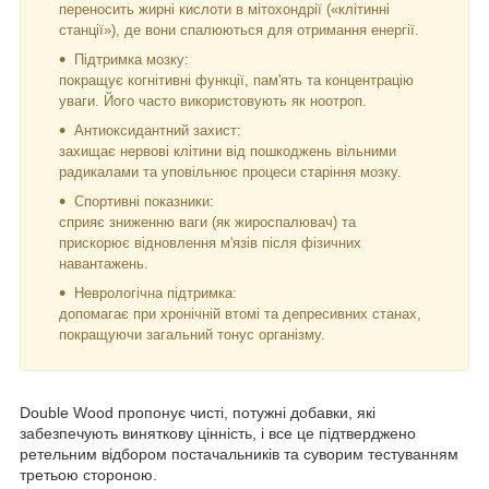
переносить жирні кислоти в мітохондрії («клітинні
станції»), де вони спалюються для отримання енергії.
Підтримка мозку:
покращує когнітивні функції, пам'ять та концентрацію
уваги. Його часто використовують як ноотроп.
Антиоксидантний захист:
захищає нервові клітини від пошкоджень вільними
радикалами та уповільнює процеси старіння мозку.
Спортивні показники:
сприяє зниженню ваги (як жироспалювач) та
прискорює відновлення м'язів після фізичних
навантажень.
Неврологічна підтримка:
допомагає при хронічній втомі та депресивних станах,
покращуючи загальний тонус організму.
Double Wood пропонує чисті, потужні добавки, які
забезпечують виняткову цінність, і все це підтверджено
ретельним відбором постачальників та суворим тестуванням
третьою стороною.