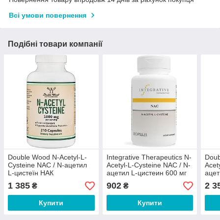
Всі умови повернення
Подібні товари компанії
Double Wood N-Acetyl-L-
Integrative Therapeutics N-
Dou
Cysteine NAC / N-ацетил
Acetyl-L-Cysteine NAC / N-
Acet
L-цистеїн НАК
ацетил L-цистеин 600 мг
ацет
антиоксидант 210 капсул
60 капсул
мозк
1 385
902
2 3
₴
₴
60 к
Купити
Купити