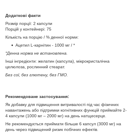
Додаткові факти
Розмір порції: 2 капсули
Порцій у контейнері: 75
Кількість на порцію / % денної норми:
Ацетил L-карнітин - 1000 мг / *
*Денна норма не встановлена.
Інші інгредієнти: желатин (капсула), мікрокристалічна
целюлоза, рослинний стеарат.
Без сої, без глютену, без ГМО.
Рекомендоване застосування:
Як добавку для підвищення витривалості під час фізичних
навантажень або підтримки когнітивних функцій приймайте 2-
4 капсули (1000 мг – 2000 мг) на день натщесерце.
Не рекомендується приймати більше 6 капсул (3000 мг) на
день через підвищений ризик побічних ефектів.