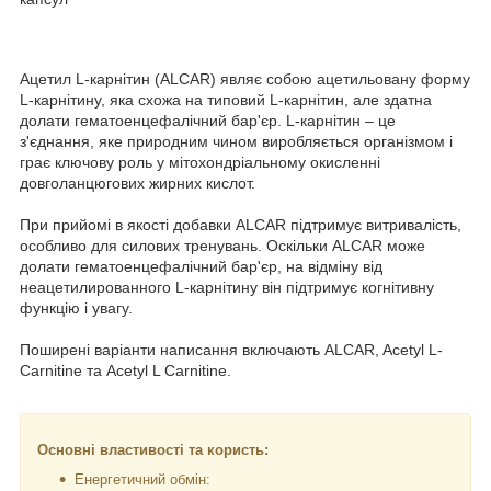
Ацетил L-карнітин (ALCAR) являє собою ацетильовану форму
L-карнітину, яка схожа на типовий L-карнітин, але здатна
долати гематоенцефалічний бар'єр. L-карнітин – це
з'єднання, яке природним чином виробляється організмом і
грає ключову роль у мітохондріальному окисленні
довголанцюгових жирних кислот.
При прийомі в якості добавки ALCAR підтримує витривалість,
особливо для силових тренувань. Оскільки ALCAR може
долати гематоенцефалічний бар'єр, на відміну від
неацетилированного L-карнітину він підтримує когнітивну
функцію і увагу.
Поширені варіанти написання включають ALCAR, Acetyl L-
Carnitine та Acetyl L Carnitine.
Основні властивості та користь:
Енергетичний обмін: