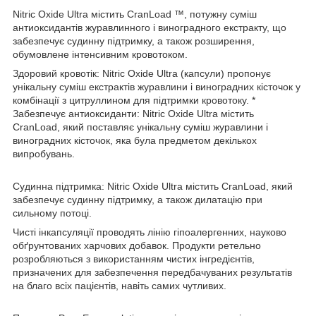
Nitric Oxide Ultra містить CranLoad ™, потужну суміш
антиоксидантів журавлинного і виноградного екстракту, що
забезпечує судинну підтримку, а також розширення,
обумовлене інтенсивним кровотоком.
Здоровий кровотік: Nitric Oxide Ultra (капсули) пропонує
унікальну суміш екстрактів журавлини і виноградних кісточок у
комбінації з цитруллином для підтримки кровотоку. *
Забезпечує антиоксиданти: Nitric Oxide Ultra містить
CranLoad, який поставляє унікальну суміш журавлини і
виноградних кісточок, яка була предметом декількох
випробувань.
Судинна підтримка: Nitric Oxide Ultra містить CranLoad, який
забезпечує судинну підтримку, а також дилатацію при
сильному потоці.
Чисті інкапсуляції проводять лінію гіпоалергенних, науково
обґрунтованих харчових добавок. Продукти ретельно
розробляються з використанням чистих інгредієнтів,
призначених для забезпечення передбачуваних результатів
на благо всіх пацієнтів, навіть самих чутливих.