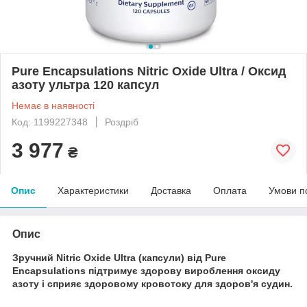
Pure Encapsulations Nitric Oxide Ultra / Оксид
азоту ультра 120 капсул
Немає в наявності
Код: 1199227348
Роздріб
3 977
₴
Опис
Характеристики
Доставка
Оплата
Умови п
Опис
Зручний Nitric Oxide Ultra (капсули) від Pure
Encapsulations підтримує здорову вироблення оксиду
азоту і сприяє здоровому кровотоку для здоров'я судин.