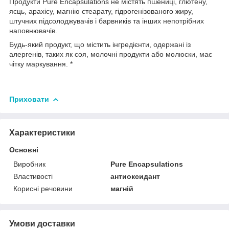
Продукти Pure Encapsulations не містять пшениці, глютену,
яєць, арахісу, магнію стеарату, гідрогенізованого жиру,
штучних підсолоджувачів і барвників та інших непотрібних
наповнювачів.
Будь-який продукт, що містить інгредієнти, одержані із
алергенів, таких як соя, молочні продукти або молюски, має
чітку маркування. *
Приховати
Характеристики
Основні
Виробник
Pure Encapsulations
Властивості
антиоксидант
Корисні речовини
магній
Умови доставки