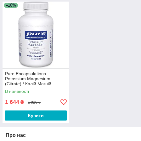
–10%
Pure Encapsulations
Potassium Magnesium
(Citrate) / Калій Магній
(цитрат) 180 капсул Термін
В наявності
1 644
₴
1 826 ₴
Купити
Про нас