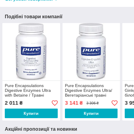
Подібні товари компанії
Pure Encapsulations
Pure Encapsulations
Pure
Digestive Enzymes Ultra
Digestive Enzymes Ultra/
Gink
with Betaine / Травні
Вегетаріанські травні
біло
ензими Ультра з бетаїном
ферменти 180 капсул
2 011
3 141
3 9
₴
₴
3 306 ₴
90 капсул
Термін 01/2027
Купити
Купити
Акційні пропозиції та новинки