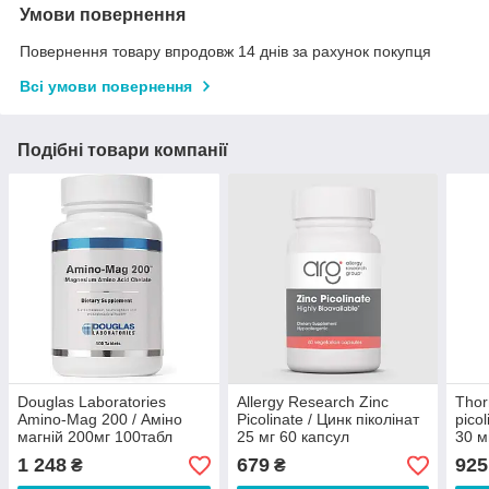
Умови повернення
Повернення товару впродовж 14 днів за рахунок покупця
Всі умови повернення
Подібні товари компанії
Douglas Laboratories
Allergy Research Zinc
Thor
Amino-Mag 200 / Аміно
Picolinate / Цинк піколінат
picol
магній 200мг 100табл
25 мг 60 капсул
30 м
1 248
679
925
₴
₴