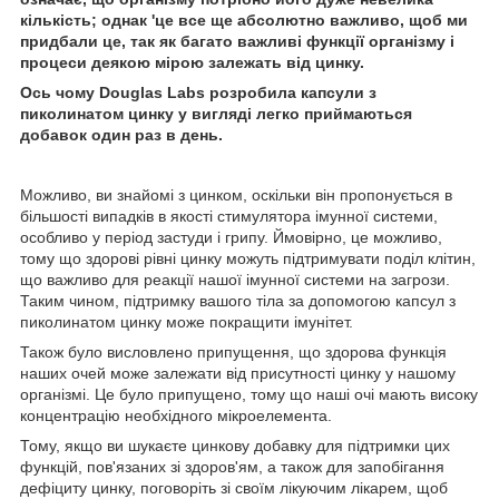
кількість; однак 'це все ще абсолютно важливо, щоб ми
придбали це, так як багато важливі функції організму і
процеси деякою мірою залежать від цинку.
Ось чому Douglas Labs розробила капсули з
пиколинатом цинку у вигляді легко приймаються
добавок один раз в день.
Можливо, ви знайомі з цинком, оскільки він пропонується в
більшості випадків в якості стимулятора імунної системи,
особливо у період застуди і грипу. Ймовірно, це можливо,
тому що здорові рівні цинку можуть підтримувати поділ клітин,
що важливо для реакції нашої імунної системи на загрози.
Таким чином, підтримку вашого тіла за допомогою капсул з
пиколинатом цинку може покращити імунітет.
Також було висловлено припущення, що здорова функція
наших очей може залежати від присутності цинку у нашому
організмі. Це було припущено, тому що наші очі мають високу
концентрацію необхідного мікроелемента.
Тому, якщо ви шукаєте цинкову добавку для підтримки цих
функцій, пов'язаних зі здоров'ям, а також для запобігання
дефіциту цинку, поговоріть зі своїм лікуючим лікарем, щоб