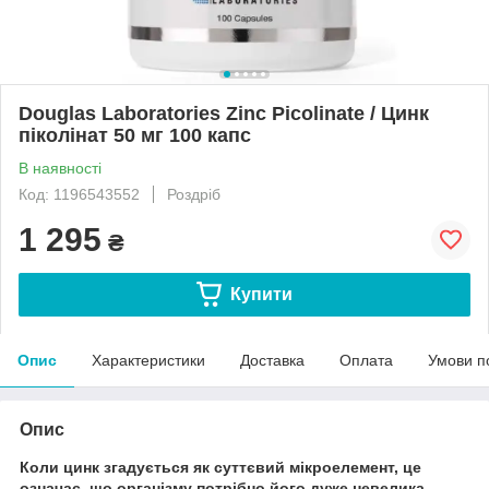
Douglas Laboratories Zinc Picolinate / Цинк
піколінат 50 мг 100 капс
В наявності
Код: 1196543552
Роздріб
1 295
₴
Купити
Опис
Характеристики
Доставка
Оплата
Умови п
Опис
Коли цинк згадується як суттєвий мікроелемент, це
означає, що організму потрібно його дуже невелика