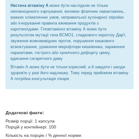
Нестача вітаміну А
може бути наслідком не тільки
неповноцінного харчування, великих фізичних навантажень,
важких кліматичних умов, неправильної кулінарної обробки
або ігнорування правила вживання продуктів з
каротиноїдами. Гіповітаміноз вітаміну А може бути
результатом мутації гена ВСМО1, спадкового кератозу Дар'ї,
звуження жовчовивідних проток, порушення кишкового
всмоктування, ураження мікрофлори кишківника, зараження
паразитами, гострого або хронічного дефіциту цинку,
вдихання сигаретного диму
Вітамін А може бути не тільки корисний, а й завдати і шкоди
здоров'ю у разі його надлишку. Тому перед прийомом вітаміну
А потрібна консультація лікаря.
Додаткові факти:
Розмір порції: 1 капсула
Порцій у контейнері: 100
Кількість на порцію / % денної норми: