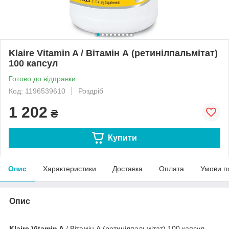
Klaire Vitamin A / Вітамін А (ретинілпальмітат)
100 капсул
Готово до відправки
Код: 1196539610
Роздріб
1 202
₴
Купити
Опис
Характеристики
Доставка
Оплата
Умови п
Опис
Klaire Vitamin A
/ Вітамін А (ретинілпальмітат) 100 капсул