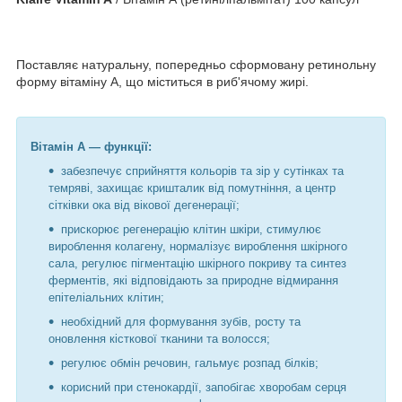
Поставляє натуральну, попередньо сформовану ретинольну
форму вітаміну А, що міститься в риб'ячому жирі.
Вітамін А — функції:
забезпечує сприйняття кольорів та зір у сутінках та
темряві, захищає кришталик від помутніння, а центр
сітківки ока від вікової дегенерації;
прискорює регенерацію клітин шкіри, стимулює
вироблення колагену, нормалізує вироблення шкірного
сала, регулює пігментацію шкірного покриву та синтез
ферментів, які відповідають за природне відмирання
епітеліальних клітин;
необхідний для формування зубів, росту та
оновлення кісткової тканини та волосся;
регулює обмін речовин, гальмує розпад білків;
корисний при стенокардії, запобігає хворобам серця