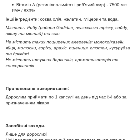
Вітамін А (ретинілпальмітат і риб'ячий жир) - 7500 мкг
РАЕ / 833%
Інші інгредієнти: соєва олія, желатин, гліцерин та вода.
Містить: Рибу (родина Gadidae, включаючи тріску, сайду,
пікшу та мінтай) та сою.
Не містить таких поширених алергенів: молоко/казеїн,
яйця, молюски, горіхи, арахіс, пшениця, глютен, кукурудза
та дріжджі.
Не містить штучних барвників, ароматизаторів та
консервантів.
Пропоноване використання:
Дорослим приймати по 1 капсулі на день під час їжі або за
призначенням лікаря.
Запобіжні заходи:
Лише для дорослих!
Цей продукт не призначений для тривалого використання.