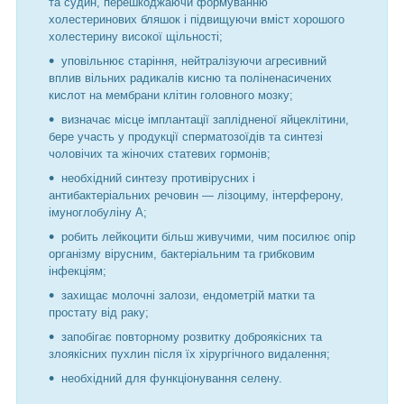
та судин, перешкоджаючи формуванню
холестеринових бляшок і підвищуючи вміст хорошого
холестерину високої щільності;
уповільнює старіння, нейтралізуючи агресивний
вплив вільних радикалів кисню та поліненасичених
кислот на мембрани клітин головного мозку;
визначає місце імплантації заплідненої яйцеклітини,
бере участь у продукції сперматозоїдів та синтезі
чоловічих та жіночих статевих гормонів;
необхідний синтезу противірусних і
антибактеріальних речовин — лізоциму, інтерферону,
імуноглобуліну А;
робить лейкоцити більш живучими, чим посилює опір
організму вірусним, бактеріальним та грибковим
інфекціям;
захищає молочні залози, ендометрій матки та
простату від раку;
запобігає повторному розвитку доброякісних та
злоякісних пухлин після їх хірургічного видалення;
необхідний для функціонування селену.