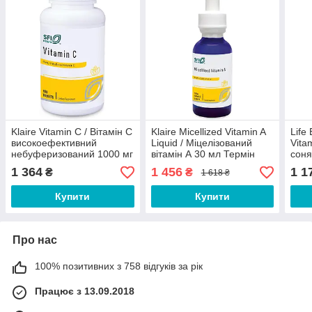
Klaire Vitamin C / Вітамін С
Klaire Micellized Vitamin A
Life
високоефективний
Liquid / Міцелізований
Vita
небуферизований 1000 мг
вітамін А 30 мл Термін
соня
100 таблеток
12/2026
капс
1 364
1 456
1 1
₴
₴
1 618 ₴
Купити
Купити
Про нас
100% позитивних з 758 відгуків за рік
Працює з 13.09.2018