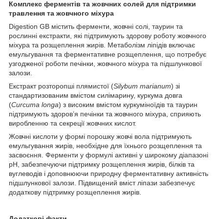
Комплекс ферментів та жовчних солей для підтримки
травлення та жовчного міхура
Digestion GB містить ферменти, жовчні солі, таурин та
рослинні екстракти, які підтримують здорову роботу жовчного
міхура та розщеплення жирів. Метаболізм ліпідів включає
емульгування та ферментативне розщеплення, що потребує
узгодженої роботи печінки, жовчного міхура та підшлункової
залози.
Екстракт розторопші плямистої (
Silybum marianum
) зі
стандартизованим вмістом силімарину, куркума довга
(
Curcuma longa
) з високим вмістом куркуміноїдів та таурин
підтримують здоров’я печінки та жовчного міхура, сприяють
виробленню та секреції жовчних кислот.
Жовчні кислоти у формі порошку жовчі вола підтримують
емульгування жирів, необхідне для їхнього розщеплення та
засвоєння. Ферменти у формулі активні у широкому діапазоні
pH, забезпечуючи підтримку розщеплення жирів, білків та
вуглеводів і доповнюючи природну ферментативну активність
підшлункової залози. Підвищений вміст ліпази забезпечує
додаткову підтримку розщеплення жирів.
Додаткові факти