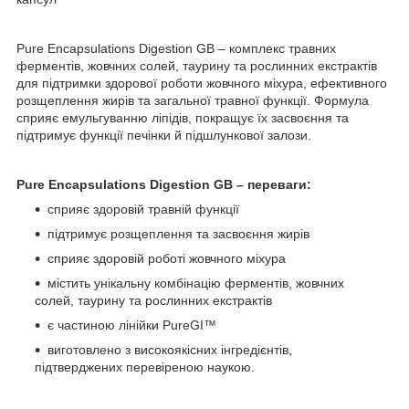
Pure Encapsulations Digestion GB – комплекс травних
ферментів, жовчних солей, таурину та рослинних екстрактів
для підтримки здорової роботи жовчного міхура, ефективного
розщеплення жирів та загальної травної функції. Формула
сприяє емульгуванню ліпідів, покращує їх засвоєння та
підтримує функції печінки й підшлункової залози.
Pure Encapsulations Digestion GB – переваги:
сприяє здоровій травній функції
підтримує розщеплення та засвоєння жирів
сприяє здоровій роботі жовчного міхура
містить унікальну комбінацію ферментів, жовчних
солей, таурину та рослинних екстрактів
є частиною лінійки PureGI™
виготовлено з високоякісних інгредієнтів,
підтверджених перевіреною наукою.