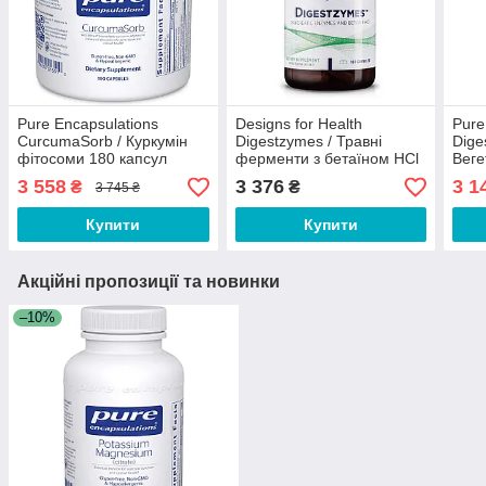
Pure Encapsulations
Designs for Health
Pure
CurcumaSorb / Куркумін
Digestzymes / Травні
Dige
фітосоми 180 капсул
ферменти з бетаїном HCl
Веге
Термін 01/2027
180 капсул
ферм
3 558
3 376
3 1
₴
₴
3 745 ₴
Терм
Купити
Купити
Акційні пропозиції та новинки
–10%