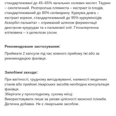
стандартизовані до 45–65% загальних холевих кислот. Таурин
– синтетичний. Розторопша плямиста – екстракт із плодів,
стандартизований до 80% силімарину. Куркума довга –
екстракт кореня, стандартизований до 95% куркуміноїдів.
Аскорбіл пальмітат – отриманий шляхом ферментації
декстрози кукурудзи та з пальмової олії. Гіпоалергенна
клітковина – з целюлози сосни.
Рекомендоване застосування:
Приймати 2 капсули під час кожного прийому їжі або за
рекомендацією фахівця.
Запобіжні заходи:
При вагітності, грудному вигодовуванні, наявності медичних
станів або прийомі лікарських засобів необхідна консультація
фахівця.
Зберігати у прохолодному, сухому місці.
Використовувати лише за умови цілісності захисної пломби.
Дієтична добавка. Не є лікарським засобом.