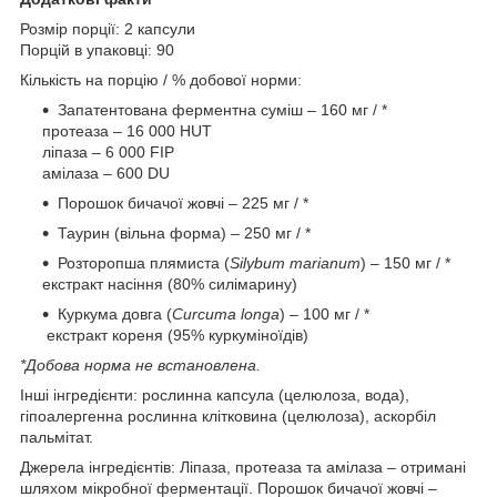
Розмір порції: 2 капсули
Порцій в упаковці: 90
Кількість на порцію / % добової норми:
Запатентована ферментна суміш – 160 мг / *
протеаза – 16 000 HUT
ліпаза – 6 000 FIP
амілаза – 600 DU
Порошок бичачої жовчі – 225 мг / *
Таурин (вільна форма) – 250 мг / *
Розторопша плямиста (
Silybum marianum
) – 150 мг / *
екстракт насіння (80% силімарину)
Куркума довга (
Curcuma longa
) – 100 мг / *
екстракт кореня (95% куркуміноїдів)
*Добова норма не встановлена.
Інші інгредієнти: рослинна капсула (целюлоза, вода),
гіпоалергенна рослинна клітковина (целюлоза), аскорбіл
пальмітат.
Джерела інгредієнтів: Ліпаза, протеаза та амілаза – отримані
шляхом мікробної ферментації. Порошок бичачої жовчі –