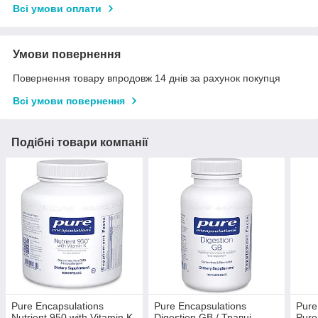
Всі умови оплати
Умови повернення
Повернення товару впродовж 14 днів за рахунок покупця
Всі умови повернення
Подібні товари компанії
Pure Encapsulations
Pure Encapsulations
Pure
Nutrient 950 with Vitamin K
Digestion GB / Травні
Pure