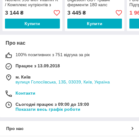
/ Комплекс нутрієнтів з
ферменти 180 капс
Підт
вітаміном К 180 капсул
ацет
3 144
3 445
1 9
₴
₴
капс
Купити
Купити
Про нас
100% позитивних з 751 відгука за рік
Працює з 13.09.2018
м. Київ
вулиця Голосіївська, 13Б, 03039, Київ, Україна
Контакти
Сьогодні працює з 09:00 до 19:00
Показати весь графік роботи
Про нас