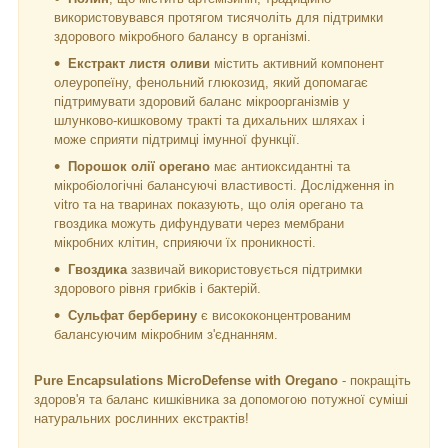
використовувався протягом тисячоліть для підтримки
здорового мікробного балансу в організмі.
Екстракт листя оливи
містить активний компонент
олеуропеїну, фенольний глюкозид, який допомагає
підтримувати здоровий баланс мікроорганізмів у
шлунково-кишковому тракті та дихальних шляхах і
може сприяти підтримці імунної функції.
Порошок олії орегано
має антиоксидантні та
мікробіологічні балансуючі властивості. Дослідження in
vitro та на тваринах показують, що олія орегано та
гвоздика можуть дифундувати через мембрани
мікробних клітин, сприяючи їх проникності.
Гвоздика
зазвичай використовується підтримки
здорового рівня грибків і бактерій.
Сульфат берберину
є висококонцентрованим
балансуючим мікробним з'єднанням.
Pure Encapsulations MicroDefense with Oregano
- покращіть
здоров'я та баланс кишківника за допомогою потужної суміші
натуральних рослинних екстрактів!