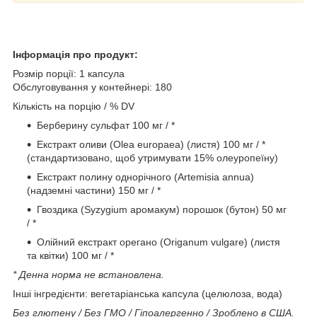
Інформація про продукт:
Розмір порції: 1 капсула
Обслуговування у контейнері: 180
Кількість на порцію / % DV
Берберину сульфат 100 мг / *
Екстракт оливи (Olea europaea) (листя) 100 мг / *
(стандартизовано, щоб утримувати 15% олеуропеїну)
Екстракт полину однорічного (Artemisia annua)
(надземні частини) 150 мг / *
Гвоздика (Syzygium аромакум) порошок (бутон) 50 мг
/ *
Олійний екстракт орегано (Origanum vulgare) (листя
та квітки) 100 мг / *
* Денна норма не встановлена.
Інші інгредієнти: вегетаріанська капсула (целюлоза, вода)
Без глютену / Без ГМО / Гіпоалергенно / Зроблено в США.