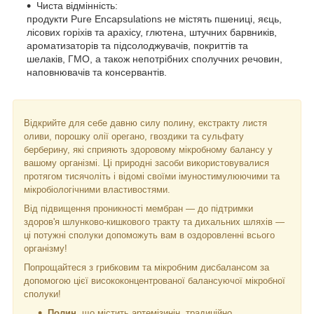
Чиста відмінність:
продукти Pure Encapsulations не містять пшениці, яєць,
лісових горіхів та арахісу, глютена, штучних барвників,
ароматизаторів та підсолоджувачів, покриттів та
шелаків, ГМО, а також непотрібних сполучних речовин,
наповнювачів та консервантів.
Відкрийте для себе давню силу полину, екстракту листя
оливи, порошку олії орегано, гвоздики та сульфату
берберину, які сприяють здоровому мікробному балансу у
вашому організмі. Ці природні засоби використовувалися
протягом тисячоліть і відомі своїми імуностимулюючими та
мікробіологічними властивостями.
Від підвищення проникності мембран — до підтримки
здоров'я шлунково-кишкового тракту та дихальних шляхів —
ці потужні сполуки допоможуть вам в оздоровленні всього
організму!
Попрощайтеся з грибковим та мікробним дисбалансом за
допомогою цієї висококонцентрованої балансуючої мікробної
сполуки!
Полин
, що містить артемізинін, традиційно