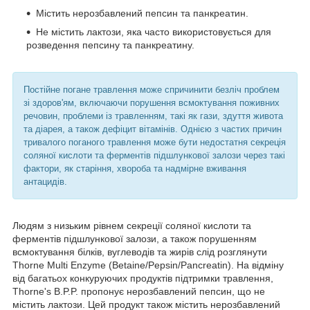
Містить нерозбавлений пепсин та панкреатин.
Не містить лактози, яка часто використовується для
розведення пепсину та панкреатину.
Постійне погане травлення може спричинити безліч проблем
зі здоров'ям, включаючи порушення всмоктування поживних
речовин, проблеми із травленням, такі як гази, здуття живота
та діарея, а також дефіцит вітамінів. Однією з частих причин
тривалого поганого травлення може бути недостатня секреція
соляної кислоти та ферментів підшлункової залози через такі
фактори, як старіння, хвороба та надмірне вживання
антацидів.
Людям з низьким рівнем секреції соляної кислоти та
ферментів підшлункової залози, а також порушенням
всмоктування білків, вуглеводів та жирів слід розглянути
Thorne Multi Enzyme (Betaine/Pepsin/Pancreatin). На відміну
від багатьох конкуруючих продуктів підтримки травлення,
Thorne's B.P.P. пропонує нерозбавлений пепсин, що не
містить лактози. Цей продукт також містить нерозбавлений