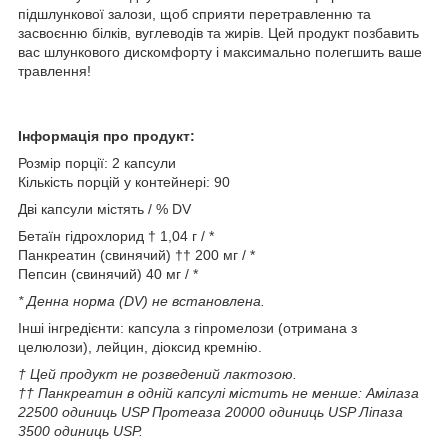
підшлункової залози, щоб сприяти перетравленню та
засвоєнню білків, вуглеводів та жирів. Цей продукт позбавить
вас шлункового дискомфорту і максимально полегшить ваше
травлення!
Інформація про продукт:
Розмір порції: 2 капсули
Кількість порцій у контейнері: 90
Дві капсули містять / % DV
Бетаїн гідрохлорид † 1,04 г / *
Панкреатин (свинячий) †† 200 мг / *
Пепсин (свинячий) 40 мг / *
* Денна норма (DV) не встановлена.
Інші інгредієнти: капсула з гіпромелози (отримана з
целюлози), лейцин, діоксид кремнію.
† Цей продукт не розведений лактозою.
†† Панкреатин в одній капсулі містить не менше: Амілаза
22500 одиниць USP Протеаза 20000 одиниць USP Ліпаза
3500 одиниць USP.