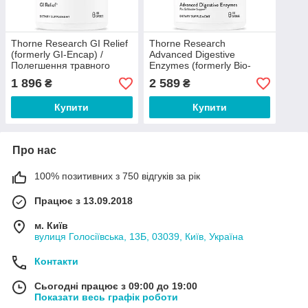
Thorne Research GI Relief
Thorne Research
(formerly GI-Encap) /
Advanced Digestive
Полегшення травного
Enzymes (formerly Bio-
дискомфорту 180 капсул
Gest) / Травні ферменти
1 896
2 589
₴
₴
Біо-Гест 180 капсул
Купити
Купити
Про нас
100% позитивних з 750 відгуків за рік
Працює з 13.09.2018
м. Київ
вулиця Голосіївська, 13Б, 03039, Київ, Україна
Контакти
Сьогодні працює з 09:00 до 19:00
Показати весь графік роботи