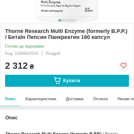
Thorne Research Multi Enzyme (formerly B.P.P.)
/ Бетаїн Пепсин Панкреатин 180 капсул
Готово до відправки
Код: 1190652533
Роздріб
2 312
₴
Купити
Опис
Характеристики
Доставка
Оплата
Умови п
Опис
Thorne Research Multi Enzyme
(formerly
B.P.P.)
/ Бетаїн