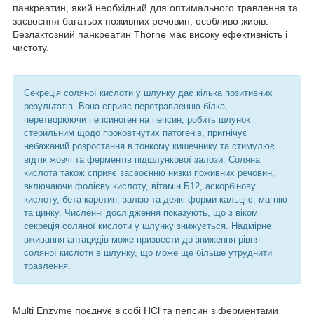
панкреатин, який необхідний для оптимального травлення та
засвоєння багатьох поживних речовин, особливо жирів.
Безлактозний панкреатин Thorne має високу ефективність і
чистоту.
Секреція соляної кислоти у шлунку дає кілька позитивних
результатів. Вона сприяє перетравленню білка,
перетворюючи пепсиноген на пепсин, робить шлунок
стерильним щодо проковтнутих патогенів, пригнічує
небажаний розростання в тонкому кишечнику та стимулює
відтік жовчі та ферментів підшлункової залози. Соляна
кислота також сприяє засвоєнню низки поживних речовин,
включаючи фолієву кислоту, вітамін Б12, аскорбінову
кислоту, бета-каротин, залізо та деякі форми кальцію, магнію
та цинку. Численні дослідження показують, що з віком
секреція соляної кислоти у шлунку знижується. Надмірне
вживання антацидів може призвести до зниження рівня
соляної кислоти в шлунку, що може ще більше утруднити
травлення.
Multi Enzyme поєднує в собі HCl та пепсин з ферментами