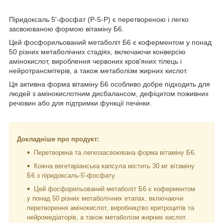
Піридоксаль 5'-фосфат (P-5-P) є перетвореною і легко
засвоюваною формою вітаміну Б6.
Цей фосфорильований метаболіт Б6 є коферментом у понад
50 різних метаболічних стадіях, включаючи конверсію
амінокислот, вироблення червоних кров'яних тілець і
нейротрансмітерів, а також метаболізм жирних кислот.
Ця активна форма вітаміну Б6 особливо добре підходить для
людей з амінокислотним дисбалансом, дефіцитом поживних
речовин або для підтримки функції печінки.
Докладніше про продукт:
Перетворена та легкозасвоювана форма вітаміну Б6.
Кожна вегетаріанська капсула містить 30 мг вітаміну
Б6 з піридоксаль-5'-фосфату.
Цей фосфорильований метаболіт Б6 є коферментом
у понад 50 різних метаболічних етапах, включаючи
перетворення амінокислот, виробництво еритроцитів та
нейромедіаторів, а також метаболізм жирних кислот.