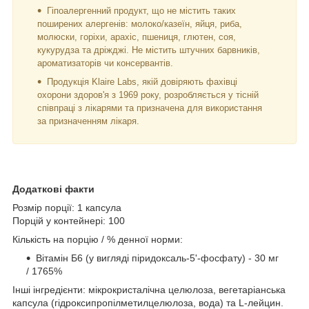
Гіпоалергенний продукт, що не містить таких
поширених алергенів: молоко/казеїн, яйця, риба,
молюски, горіхи, арахіс, пшениця, глютен, соя,
кукурудза та дріжджі. Не містить штучних барвників,
ароматизаторів чи консервантів.
Продукція Klaire Labs, якій довіряють фахівці
охорони здоров'я з 1969 року, розробляється у тісній
співпраці з лікарями та призначена для використання
за призначенням лікаря.
Додаткові факти
Розмір порції: 1 капсула
Порцій у контейнері: 100
Кількість на порцію / % денної норми:
Вітамін Б6 (у вигляді піридоксаль-5'-фосфату) - 30 мг
/ 1765%
Інші інгредієнти: мікрокристалічна целюлоза, вегетаріанська
капсула (гідроксипропілметилцелюлоза, вода) та L-лейцин.