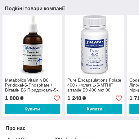
Подібні товари компанії
Metabolics Vitamin B6
Pure Encapsulations Folate
Code
Pyridoxal-5-Phosphate /
400 / Фолат L-5-MTHF
Ліпо
Вітамін Б6 Піридоксаль-5-
вітамін Б9 400 мкг 90
піри
фосфат 100 мл
капсул
капс
1 808
1 248
1 7
₴
₴
Купити
Купити
Про нас