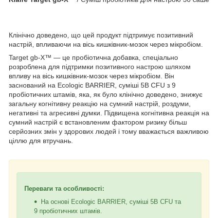
Клінічно доведено, що цей продукт підтримує позитивний
настрій, впливаючи на вісь кишківник-мозок через мікробіом.
Target gb-X™ — це пробіотична добавка, спеціально
розроблена для підтримки позитивного настрою шляхом
впливу на вісь кишківник-мозок через мікробіом. Він
заснований на Ecologic BARRIER, суміші 5B CFU з 9
пробіотичних штамів, яка, як було клінічно доведено, знижує
загальну когнітивну реакцію на сумний настрій, роздуми,
негативні та агресивні думки. Підвищена когнітивна реакція на
сумний настрій є встановленим фактором ризику більш
серйозних змін у здорових людей і тому вважається важливою
ціллю для втручань.
Переваги та особливості:
На основі Ecologic BARRIER, суміші 5B CFU та
9 пробіотичних штамів.