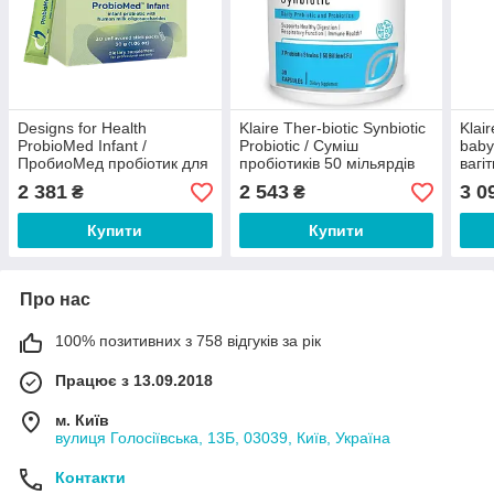
Designs for Health
Klaire Ther-biotic Synbiotic
Klai
ProbioMed Infant /
Probiotic / Суміш
baby
ПробиоМед пробіотик для
пробіотиків 50 мільярдів
вагі
немовлят 30 саше
КУО 30 капсул
году
2 381
2 543
3 0
₴
₴
Купити
Купити
Про нас
100% позитивних з 758 відгуків за рік
Працює з 13.09.2018
м. Київ
вулиця Голосіївська, 13Б, 03039, Київ, Україна
Контакти