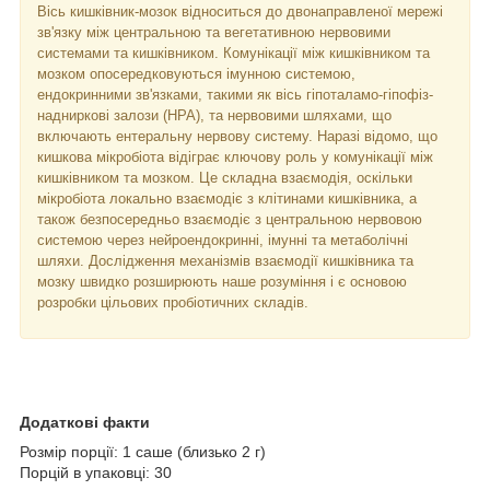
Вісь кишківник-мозок відноситься до двонаправленої мережі
зв'язку між центральною та вегетативною нервовими
системами та кишківником. Комунікації між кишківником та
мозком опосередковуються імунною системою,
ендокринними зв'язками, такими як вісь гіпоталамо-гіпофіз-
надниркові залози (HPA), та нервовими шляхами, що
включають ентеральну нервову систему. Наразі відомо, що
кишкова мікробіота відіграє ключову роль у комунікації між
кишківником та мозком. Це складна взаємодія, оскільки
мікробіота локально взаємодіє з клітинами кишківника, а
також безпосередньо взаємодіє з центральною нервовою
системою через нейроендокринні, імунні та метаболічні
шляхи. Дослідження механізмів взаємодії кишківника та
мозку швидко розширюють наше розуміння і є основою
розробки цільових пробіотичних складів.
Додаткові факти
Розмір порції: 1 саше (близько 2 г)
Порцій в упаковці: 30