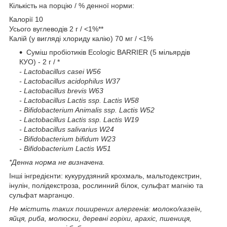
Кількість на порцію / % денної норми:
Калорії 10
Усього вуглеводів 2 г / <1%**
Калій (у вигляді хлориду калію) 70 мг / <1%
Суміш пробіотиків Ecologic BARRIER (5 мільярдів
КУО) - 2 г / *
- Lactobacillus casei W56
- Lactobacillus acidophilus W37​​​​
- Lactobacillus brevis W63
- Lactobacillus Lactis ssp. Lactis W58
- Bifidobacterium Animalis ssp. Lactis W52
- Lactobacillus Lactis ssp. Lactis W19
- Lactobacillus salivarius W24
- Bifidobacterium bifidum W23
- Bifidobacterium Lactis W51
*Денна норма не визначена.
Інші інгредієнти: кукурудзяний крохмаль, мальтодекстрин,
інулін, полідекстроза, рослинний білок, сульфат магнію та
сульфат марганцю.
Не містить таких поширених алергенів: молоко/казеїн,
яйця, риба, молюски, деревні горіхи, арахіс, пшениця,