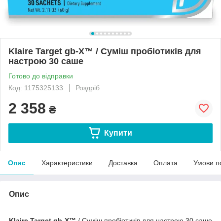
Klaire Target gb-X™ / Суміш пробіотиків для
настрою 30 саше
Готово до відправки
Код: 1175325133
Роздріб
2 358
₴
Купити
Опис
Характеристики
Доставка
Оплата
Умови п
Опис
Klaire Target gb-X™
/ Суміш пробіотиків для настрою 30 саше