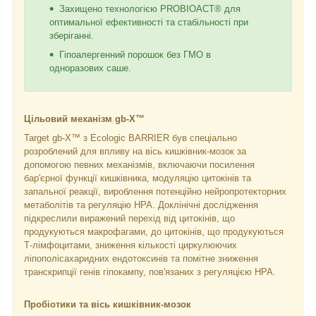
Захищено технологією PROBIOACT® для
оптимальної ефективності та стабільності при
зберіганні.
Гіпоалергенний порошок без ГМО в
одноразових саше.
Цільовий механізм gb-X™
Target gb-X™ з Ecologic BARRIER був спеціально
розроблений для впливу на вісь кишківник-мозок за
допомогою певних механізмів, включаючи посилення
бар'єрної функції кишківника, модуляцію цитокінів та
запальної реакції, вироблення потенційно нейропротекторних
метаболітів та регуляцію HPA. Доклінічні дослідження
підкреслили виражений перехід від цитокінів, що
продукуються макрофагами, до цитокінів, що продукуються
Т-лімфоцитами, зниження кількості циркулюючих
ліпополісахаридних ендотоксинів та помітне зниження
транскрипції генів гіпокампу, пов'язаних з регуляцією HPA.
Пробіотики та вісь кишківник-мозок