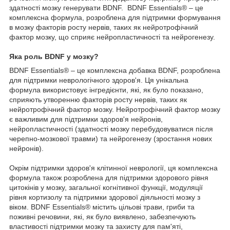
здатності мозку генерувати BDNF. BDNF Essentials® – це
комплексна формула, розроблена для підтримки формування
в мозку факторів росту нервів, таких як нейротрофічний
фактор мозку, що сприяє нейропластичності та нейрогенезу.
Яка роль BDNF у мозку?
BDNF Essentials® – це комплексна добавка BDNF, розроблена
для підтримки неврологічного здоров'я. Ця унікальна
формула використовує інгредієнти, які, як було показано,
сприяють утворенню факторів росту нервів, таких як
нейротрофічний фактор мозку. Нейротрофічний фактор мозку
є важливим для підтримки здоров'я нейронів,
нейропластичності (здатності мозку перебудовуватися після
черепно-мозкової травми) та нейрогенезу (зростання нових
нейронів).
Окрім підтримки здоров'я клітинної неврології, ця комплексна
формула також розроблена для підтримки здорового рівня
цитокінів у мозку, загальної когнітивної функції, модуляції
рівня кортизолу та підтримки здорової діяльності мозку з
віком. BDNF Essentials® містить цільові трави, гриби та
поживні речовини, які, як було виявлено, забезпечують
властивості підтримки мозку та захисту для пам'яті,