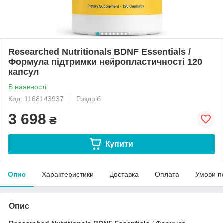
Researched Nutritionals BDNF Essentials /
Формула підтримки нейропластичності 120
капсул
В наявності
Код: 1168143937
Роздріб
3 698
₴
Купити
Опис
Характеристики
Доставка
Оплата
Умови п
Опис
Researched Nutritionals BDNF Essentials
/ Формула