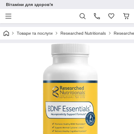
Вітаміни для здоров'я
Товари та послуги
Researched Nutritionals
Researche