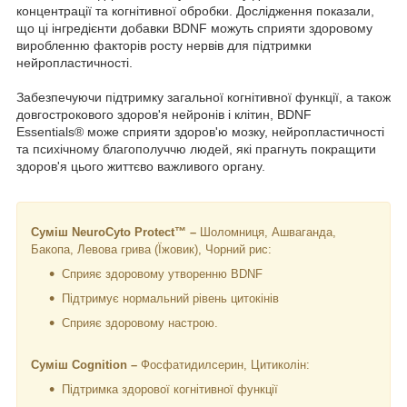
концентрації та когнітивної обробки. Дослідження показали,
що ці інгредієнти добавки BDNF можуть сприяти здоровому
виробленню факторів росту нервів для підтримки
нейропластичності.
Забезпечуючи підтримку загальної когнітивної функції, а також
довгострокового здоров'я нейронів і клітин, BDNF
Essentials® може сприяти здоров'ю мозку, нейропластичності
та психічному благополуччю людей, які прагнуть покращити
здоров'я цього життєво важливого органу.
Суміш NeuroCyto Protect™ –
Шоломниця, Ашваганда,
Бакопа, Левова грива (Їжовик), Чорний рис:
Сприяє здоровому утворенню BDNF
Підтримує нормальний рівень цитокінів
Сприяє здоровому настрою.
Суміш Cognition
–
Фосфатидилсерин, Цитиколін:
Підтримка здорової когнітивної функції