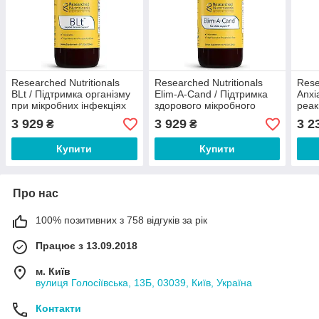
Researched Nutritionals
Researched Nutritionals
Rese
BLt / Підтримка організму
Elim-A-Cand / Підтримка
Anxi
при мікробних інфекціях
здорового мікробного
реак
120 мл
балансу при кандидозі
капс
3 929
3 929
3 2
₴
₴
120 мл
Купити
Купити
Про нас
100% позитивних з 758 відгуків за рік
Працює з 13.09.2018
м. Київ
вулиця Голосіївська, 13Б, 03039, Київ, Україна
Контакти