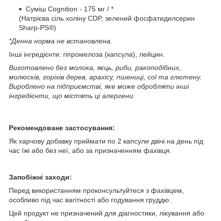
Суміш Cognition - 175 мг / *
(Натрієва сіль холіну CDP, зелений фосфатидилсерин
Sharp-PS®)
*Денна норма не встановлена.
Інші інгредієнти: гіпромелоза (капсула), лейцин.
Виготовлено без молока, яєць, риби, ракоподібних,
молюсків, горіхів дерев, арахісу, пшениці, сої та глютену.
Вироблено на підприємстві, яке може обробляти інші
інгредієнти, що містять ці алергени.
Рекомендоване застосування:
Як харчову добавку приймати по 2 капсули двічі на день під
час їжі або без неї, або за призначенням фахівця.
Запобіжні заходи:
Перед використанням проконсультуйтеся з фахівцем,
особливо під час вагітності або годування груддю.
Цей продукт не призначений для діагностики, лікування або