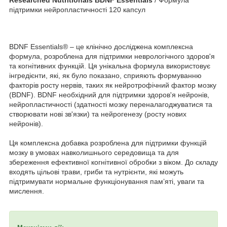
підтримки нейропластичності 120 капсул
BDNF Essentials® – це клінічно досліджена комплексна
формула, розроблена для підтримки неврологічного здоров'я
та когнітивних функцій. Ця унікальна формула використовує
інгредієнти, які, як було показано, сприяють формуванню
факторів росту нервів, таких як нейротрофічний фактор мозку
(BDNF). BDNF необхідний для підтримки здоров'я нейронів,
нейропластичності (здатності мозку переналагоджуватися та
створювати нові зв'язки) та нейрогенезу (росту нових
нейронів).
Ця комплексна добавка розроблена для підтримки функцій
мозку в умовах навколишнього середовища та для
збереження ефективної когнітивної обробки з віком. До складу
входять цільові трави, гриби та нутрієнти, які можуть
підтримувати нормальне функціонування пам’яті, уваги та
мислення.