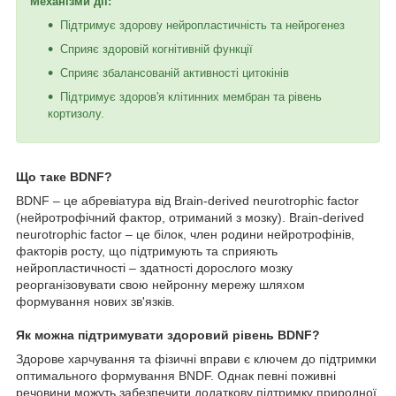
Механізми дії:
Підтримує здорову нейропластичність та нейрогенез
Сприяє здоровій когнітивній функції
Сприяє збалансованій активності цитокінів
Підтримує здоров'я клітинних мембран та рівень
кортизолу.
Що таке BDNF?
BDNF – це абревіатура від Brain-derived neurotrophic factor
(нейротрофічний фактор, отриманий з мозку). Brain-derived
neurotrophic factor – це білок, член родини нейротрофінів,
факторів росту, що підтримують та сприяють
нейропластичності – здатності дорослого мозку
реорганізовувати свою нейронну мережу шляхом
формування нових зв'язків.
Як можна підтримувати здоровий рівень BDNF?
Здорове харчування та фізичні вправи є ключем до підтримки
оптимального формування BNDF. Однак певні поживні
речовини можуть забезпечити додаткову підтримку природної