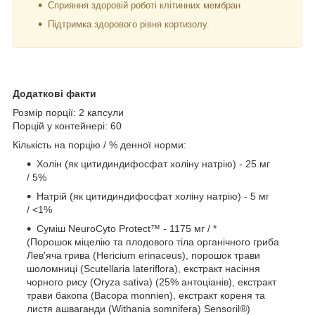
Сприяння здоровій роботі клітинних мембран
Підтримка здорового рівня кортизолу.
Додаткові факти
Розмір порції: 2 капсули
Порцій у контейнері: 60
Кількість на порцію / % денної норми:
Холін (як цитидиндифосфат холіну натрію) - 25 мг
/ 5%
Натрій (як цитидиндифосфат холіну натрію) - 5 мг
/ <1%
Суміш NeuroCyto Protect™ - 1175 мг / *
(Порошок міцелію та плодового тіла органічного гриба
Лев'яча грива (Hericium erinaceus), порошок трави
шоломниці (Scutellaria lateriflora), екстракт насіння
чорного рису (Oryza sativa) (25% антоціанів), екстракт
трави бакопа (Bacopa monnien), екстракт кореня та
листя ашваганди (Withania somnifera) Sensoril®)