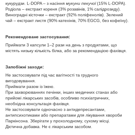
кукурудзи. L‑DOPA – з насіння
мукуни пекучої
(15% L‑DOPA).
Родіола – екстракт кореня (3% розавінів, 1% салідрозиду).
Виноградні кісточки – екстракт (92% поліфенолів). Зелений
чай – екстракт листя (90% катехінів, 70% EGCG, без кофеїну).
Рекомендоване застосування:
Приймати 3 капсули 1–2 рази на день з продуктами, що
містять низьку кількість білка, або за рекомендацією фахівця.
Запобіжні заходи:
Не застосовувати під час вагітності та грудного
вигодовування.
Приймати разом із їжею.
При захворюваннях печінки, інших медичних станах або
прийомі лікарських засобів, особливо психіатричних,
необхідна консультація фахівця.
Не застосовувати одночасно з антидепресантами,
антипсихотиками або препаратами для лікування хвороби
Паркінсона. Зберігати у прохолодному, сухому місці.
Дієтична добавка. Не є лікарським засобом.