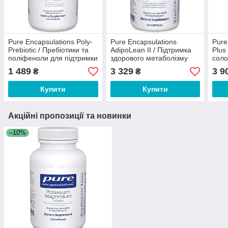
Pure Encapsulations Poly-
Pure Encapsulations
Pure
Prebiotic / Пребіотики та
AdipoLean II / Підтримка
Plus
поліфеноли для підтримки
здорового метаболізму
соло
ШКТ 120 капсул
глюкози та метаболізму
шлун
1 489
3 329
3 9
₴
₴
ліпідів 90 капсул
Купити
Купити
Акційні пропозиції та новинки
–10%