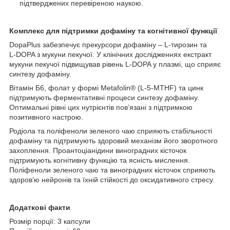
підтверджених перевіреною наукою.
Комплекс для підтримки дофаміну та когнітивної функції
DopaPlus забезпечує прекурсори дофаміну – L‑тирозин та
L‑DOPA з мукуни пекучої. У клінічних дослідженнях екстракт
мукуни пекучої підвищував рівень L‑DOPA у плазмі, що сприяє
синтезу дофаміну.
Вітамін Б6, фолат у формі Metafolin® (L‑5‑MTHF) та цинк
підтримують ферментативні процеси синтезу дофаміну.
Оптимальні рівні цих нутрієнтів пов’язані з підтримкою
позитивного настрою.
Родіола та поліфеноли зеленого чаю сприяють стабільності
дофаміну та підтримують здоровий механізм його зворотного
захоплення. Проантоціанідини виноградних кісточок
підтримують когнітивну функцію та ясність мислення.
Поліфеноли зеленого чаю та виноградних кісточок сприяють
здоров’ю нейронів та їхній стійкості до оксидативного стресу.
Додаткові факти
Розмір порції: 3 капсули