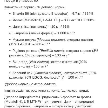
Порцій в упаковці: 60
Кількість на порцію / % добової норми:
Вітамін Б6 (піридоксаль‑5‑фосфат) – 6,7 мг / 394%
Фолат (Metafolin®, L‑5‑MTHF) – 833 мкг DFE / 208%
Цинк (піколінат цинку) – 10 мг / 91%
L‑тирозин (вільна форма) – 1 000 мг / *
Мукуна пекуча (
Mucuna pruriens
), екстракт насіння
(15% L‑DOPA) – 200 мг / *
Родіола рожева (
Rhodiola rosea
), екстракт кореня (3%
розавінів, 1% салідрозиду) – 100 мг / *
Виноград (
Vitis vinifera
), екстракт кісточок (92%
поліфенолів) – 100 мг / *
Зелений чай (
Camellia sinensis
), екстракт листя (90%
катехінів, 70% EGCG, без кофеїну) – 100 мг / *
*Добова норма не встановлена.
Інші інгредієнти: рослинна капсула (целюлоза, вода).
Джерела інгредієнтів: Піридоксаль‑5‑фосфат та фолат
(Metafolin®, L‑5‑MTHF) – синтетичні. Цинк – з природної
рудної сировини. L‑тирозин – з ферментації декстрози