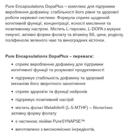
Pure Encapsulations DopaPlus – комплекс для підтримки
вироблення дофаміну, стабільності його рівня та здорової
роботи нервової системи. Формула сприяє щоденній
когнітивній функції, концентрації, ясності мислення та
позитивному настрою. Містить L‑тирозин, L‑DOPA з мукуни
пекучої, активні форми фолату та вітаміну Б6, цинк, родіолу,
поліфеноли зеленого чаю та виноградних кісточок.
Pure Encapsulations DopaPlus – переваги:
сприяє виробленню дофаміну для підтримки
когнітивної функції та розумової продуктивності
підтримує стабільність дофаміну та здоровий
механізм його зворотного захоплення
сприяє здоров’ю та функції нейронів
підтримує позитивний настрій
містить фолат Metafolin® (L‑5‑MTHF) – біологічно
активну форму фолату
є частиною лінійки PureSYNAPSE™
виготовлено з високоякісних інгредієнтів,