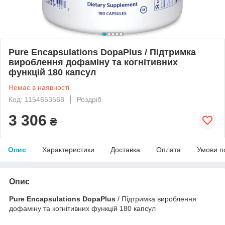
Pure Encapsulations DоpaPlus / Підтримка
вироблення дофаміну та когнітивних
функцій 180 капсул
Немає в наявності
Код: 1154653568
Роздріб
3 306
₴
Опис
Характеристики
Доставка
Оплата
Умови п
Опис
Pure Encapsulations DоpaPlus
/ Підтримка вироблення
дофаміну та когнітивних функцій 180 капсул