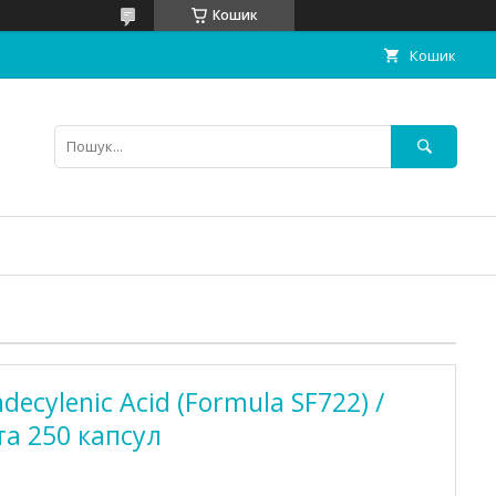
Кошик
Кошик
ecylenic Acid (Formula SF722) /
а 250 капcул