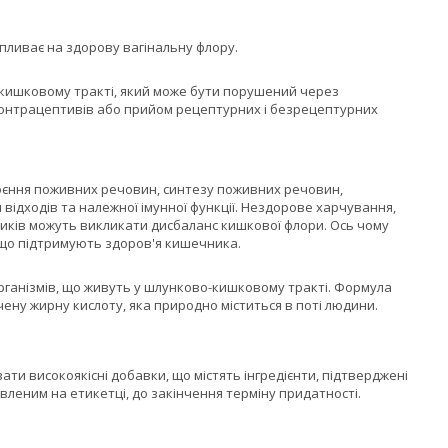
пливає на здорову вагінальну флору.
кишковому тракті, який може бути порушений через
контрацептивів або прийом рецептурних і безрецептурних
єння поживних речовин, синтезу поживних речовин,
ідходів та належної імунної функції. Нездорове харчування,
иків можуть викликати дисбаланс кишкової флори. Ось чому
, що підтримують здоров'я кишечника.
рганізмів, що живуть у шлунково-кишковому тракті. Формула
чену жирну кислоту, яка природно міститься в поті людини.
и високоякісні добавки, що містять інгредієнти, підтверджені
явленим на етикетці, до закінчення терміну придатності.