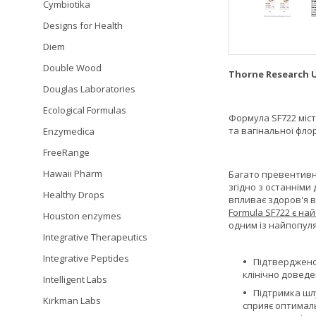
Cymbiotika
Designs for Health
Diem
Double Wood
Thorne Research U
Douglas Laboratories
Ecological Formulas
Формула SF722 міст
та вагінальної фло
Enzymedica
FreeRange
Hawaii Pharm
Багато превентивн
згідно з останніми
Healthy Drops
впливає здоров'я в
Formula SF722 є на
Houston enzymes
одним із найпопуля
Integrative Therapeutics
Integrative Peptides
Підтверджено
клінічно доведе
Intelligent Labs
Підтримка шл
Kirkman Labs
сприяє оптимал