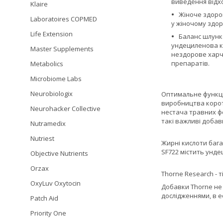
виведення відхо
Klaire
Жіноче здоров
Laboratoires COPMED
у жіночому здор
Life Extension
Баланс шлунк
ундециленова к
Master Supplements
нездорове харч
препаратів.
Metabolics
Microbiome Labs
Neurobiologix
Оптимальне функці
виробництва коротк
Neurohacker Collective
нестача травних ф
такі важливі добав
Nutramedix
Nutriest
Жирні кислоти бага
SF722 містить унде
Objective Nutrients
Orzax
Thorne Research - т
OxyLuv Oxytocin
Добавки Thorne не 
дослідженнями, в е
Patch Aid
Priority One