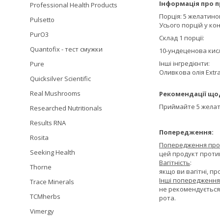
Інформація про п
Professional Health Products
Порція: 5 желатино
Pulsetto
Усього порцій у кон
PurO3
Склад 1 порції:
Quantofix - тест смужки
10-ундеценова кисл
Інші інгредієнти:
Pure
Оливкова олія Extr
Quicksilver Scientific
Real Mushrooms
Рекомендації що
Приймайте 5 желати
Researched Nutritionals
Results RNA
Попередження:
Rosita
Попередження про
Seeking Health
цей продукт протип
Вагітність
:
Thorne
якщо ви вагітні, п
Інші попередження
Trace Minerals
не рекомендується
TCMherbs
рота.
Vimergy