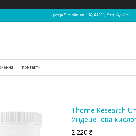
вулиця Голосіївська, 13Б, 03039, Київ, Україна
рнення
Контакти
Thorne Research Und
Ундеценова кислот
2 220 ₴