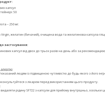
родукт:
вих капсул
тейнері: 50
ота – 250 мг.
a Virgin, желатин (бичачий), очищена вода та желатинова капсула глі
до застосування:
нових капсул від двох до трьох разів на день або за рекомендацією 
 алергію
:
оказаний людям із підвищеною чутливістю до будь-якого з його інгре
роконсультуйтеся з лікарем перед використанням цього продукту.
:
 видаляти рідину SF722 з капсули для прийому внутрішньо, оскільки