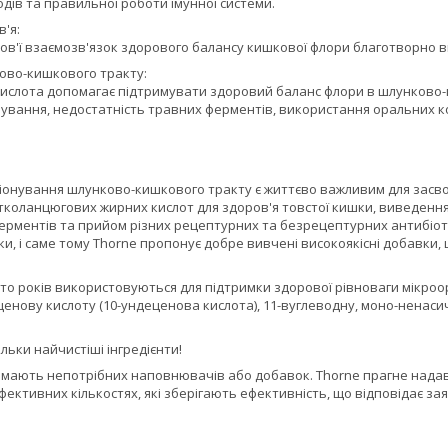
дів та правильної роботи імунної системи.
'я:
ов'ї взаємозв'язок здорового балансу кишкової флори благотворно в
ово-кишкового тракту:
ислота допомагає підтримувати здоровий баланс флори в шлунково-
ування, недостатність травних ферментів, використання оральних 
онування шлунково-кишкового тракту є життєво важливим для засво
оланцюгових жирних кислот для здоров'я товстої кишки, виведення в
ерментів та прийом різних рецептурних та безрецептурних антибіот
ки, і саме тому Thorne пропонує добре вивчені високоякісні добавки
то років використовуються для підтримки здорової рівноваги мікроо
ценову кислоту (10-ундеценова кислота), 11-вуглеводну, моно-ненаси
ільки найчистіші інгредієнти!
мають непотрібних наповнювачів або добавок. Thorne прагне надават
фективних кількостях, які зберігають ефективність, що відповідає за