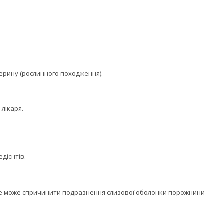
церину (рослинного походження).
лікаря.
дієнтів.
 це може спричинити подразнення слизової оболонки порожнини