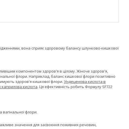
слідженнями, вона сприяє здоровому балансу шлунково-кишкової
ливішим компонентом здоров'я в цілому. Жіноче здоров'я,
гінальної флори. Наприклад, баланс кишкової флори позитивно
тримують здоров'я кишкової флори.
Ундеценова кислота в
іж каприлова кислота
. Ця ефективність робить Формулу SF722
а вагінальної флори.
ажливе значення для засвоєння поживних речовин,