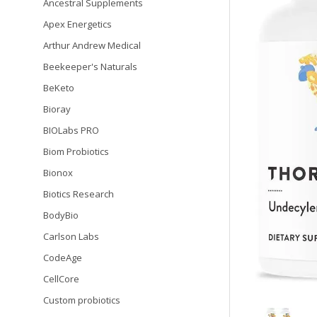
Ancestral Supplements
Apex Energetics
Arthur Andrew Medical
Beekeeper's Naturals
BeKeto
Bioray
BIOLabs PRO
Biom Probiotics
Bionox
Biotics Research
BodyBio
Carlson Labs
CodeAge
CellCore
Custom probiotics