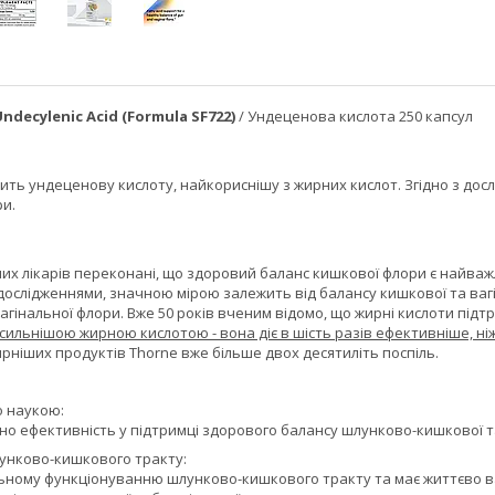
ndecylenic Acid (Formula SF722)
/ Ундеценова кислота 250 капcул
ить ундеценову кислоту, найкориснішу з жирних кислот. Згідно з до
ри.
их лікарів переконані, що здоровий баланс кишкової флори є найваж
 дослідженнями, значною мірою залежить від балансу кишкової та ва
агінальної флори. Вже 50 років вченим відомо, що жирні кислоти під
йсильнішою жирною кислотою - вона діє в шість разів ефективніше, н
рніших продуктів Thorne вже більше двох десятиліть поспіль.
 наукою:
но ефективність у підтримці здорового балансу шлунково-кишкової т
унково-кишкового тракту:
ьному функціонуванню шлунково-кишкового тракту та має життєво в